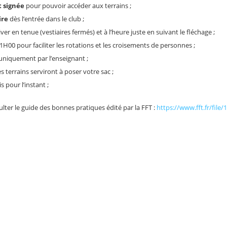
t signée
pour pouvoir accéder aux terrains ;
ire
dès l’entrée dans le club ;
r en tenue (vestiaires fermés) et à l’heure juste en suivant le fléchage ;
1H00 pour faciliter les rotations et les croisements de personnes ;
uniquement par l’enseignant ;
 terrains serviront à poser votre sac ;
s pour l’instant ;
er le guide des bonnes pratiques édité par la FFT :
https://www.fft.fr/fi