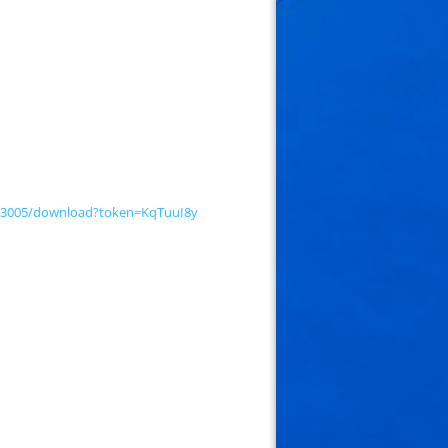
le/13005/download?token=KqTuuI8y