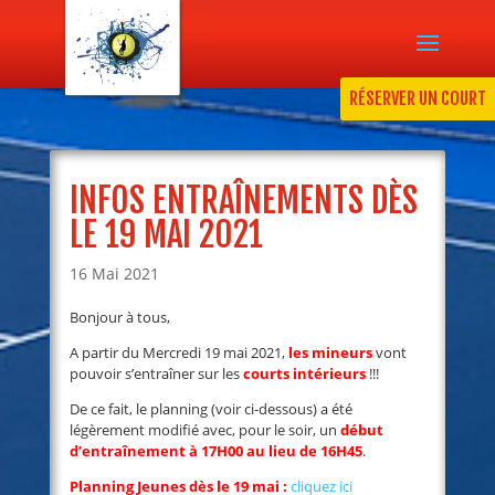
RÉSERVER UN COURT
INFOS ENTRAÎNEMENTS DÈS
LE 19 MAI 2021
16 Mai 2021
Bonjour à tous,
A partir du Mercredi 19 mai 2021,
les mineurs
vont
pouvoir s’entraîner sur les
courts intérieurs
!!!
De ce fait, le planning (voir ci-dessous) a été
légèrement modifié avec, pour le soir, un
début
d’entraînement à 17H00 au lieu de 16H45
.
Planning Jeunes dès le 19 mai :
cliquez ici